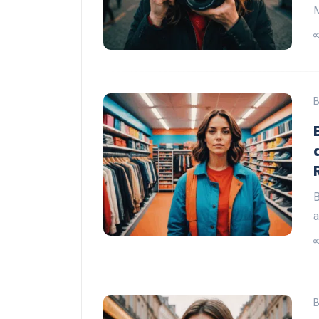
M
B
B
a
B