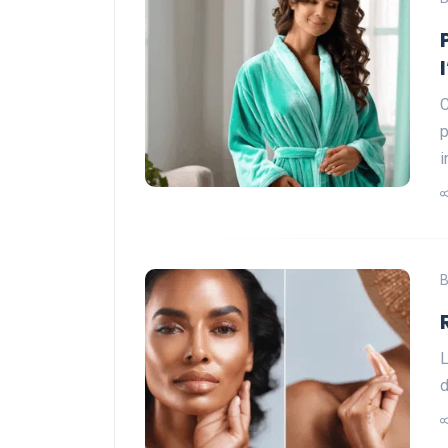
C
p
i
B
L
d