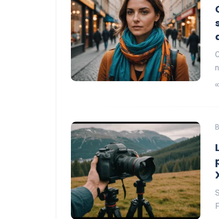
C
n
B
S
F