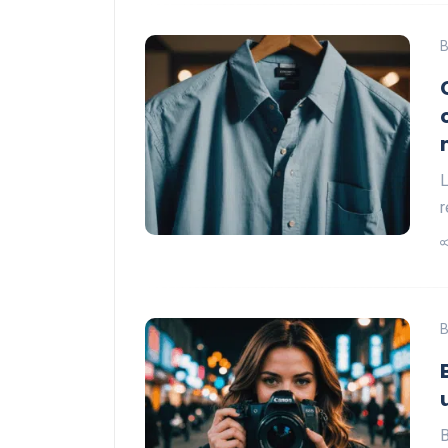
B
L
r
B
B