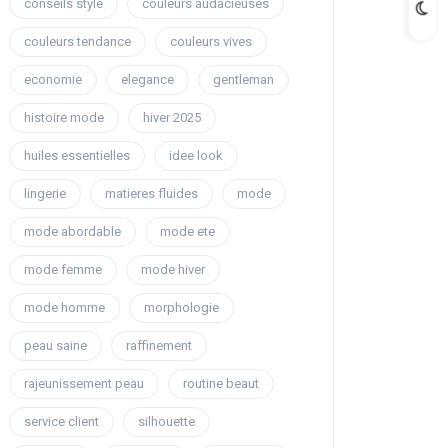
conseils style
couleurs audacieuses
couleurs tendance
couleurs vives
economie
elegance
gentleman
histoire mode
hiver 2025
huiles essentielles
idee look
lingerie
matieres fluides
mode
mode abordable
mode ete
mode femme
mode hiver
mode homme
morphologie
peau saine
raffinement
rajeunissement peau
routine beaut
service client
silhouette