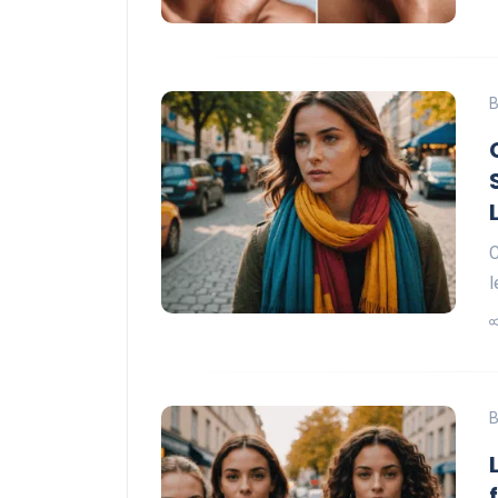
B
C
l
B