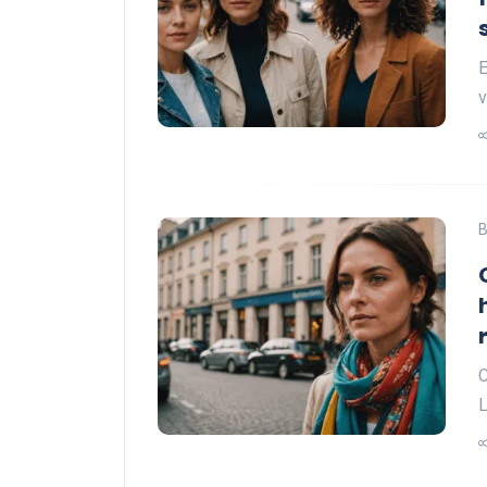
E
v
B
C
L