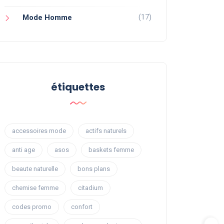
(17)
Mode Homme
étiquettes
accessoires mode
actifs naturels
anti age
asos
baskets femme
beaute naturelle
bons plans
chemise femme
citadium
codes promo
confort