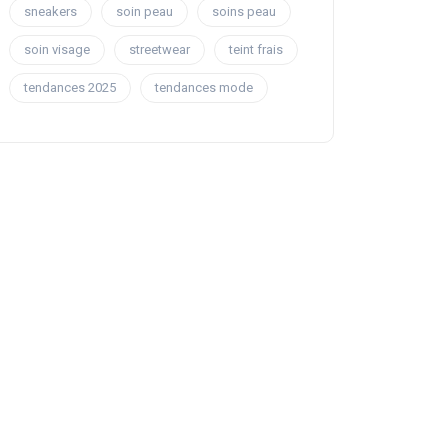
sneakers
soin peau
soins peau
soin visage
streetwear
teint frais
tendances 2025
tendances mode