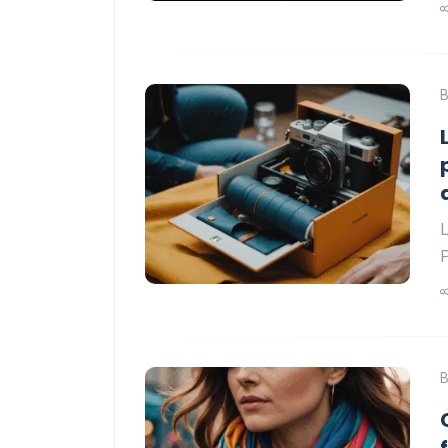
B
L
P
B