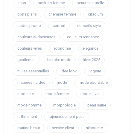
asos
baskets femme
beaute naturelle
bons plans
chemise femme
citadium
codes promo
confort
conseils style
couleurs audacieuses
couleurs tendance
couleurs vives
economie
elegance
gentleman
histoire mode
hiver 2025
huiles essentielles
idee look
lingerie
matieres fluides
mode
mode abordable
mode ete
mode femme
mode hiver
mode homme
morphologie
peau saine
raffinement
rajeunissement peau
routine beaut
service client
silhouette