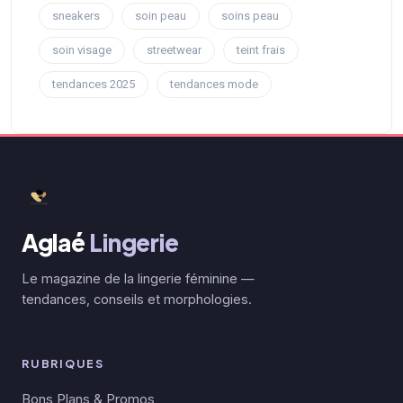
sneakers
soin peau
soins peau
soin visage
streetwear
teint frais
tendances 2025
tendances mode
Aglaé
Lingerie
Le magazine de la lingerie féminine —
tendances, conseils et morphologies.
RUBRIQUES
Bons Plans & Promos