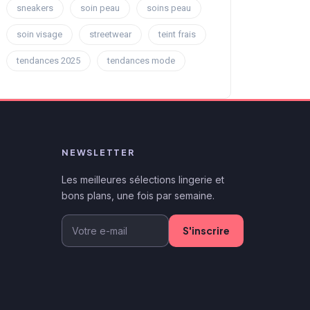
sneakers
soin peau
soins peau
soin visage
streetwear
teint frais
tendances 2025
tendances mode
NEWSLETTER
Les meilleures sélections lingerie et
bons plans, une fois par semaine.
S'inscrire