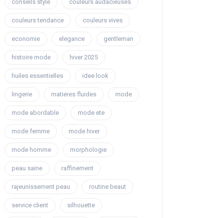
conseils style
couleurs audacieuses
couleurs tendance
couleurs vives
economie
elegance
gentleman
histoire mode
hiver 2025
huiles essentielles
idee look
lingerie
matieres fluides
mode
mode abordable
mode ete
mode femme
mode hiver
mode homme
morphologie
peau saine
raffinement
rajeunissement peau
routine beaut
service client
silhouette