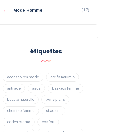
(17)
Mode Homme
étiquettes
accessoires mode
actifs naturels
anti age
asos
baskets femme
beaute naturelle
bons plans
chemise femme
citadium
codes promo
confort