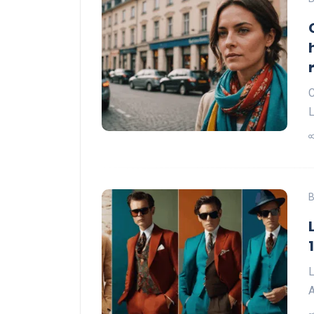
C
L
B
L
A