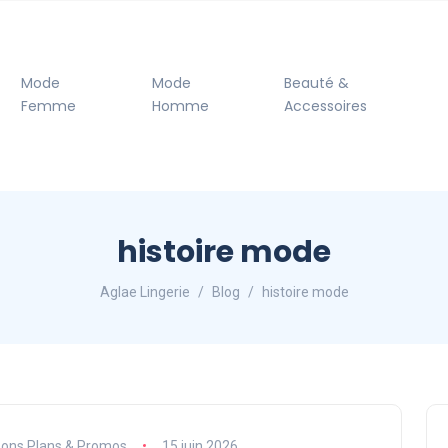
Mode
Mode
Beauté &
Femme
Homme
Accessoires
histoire mode
Aglae Lingerie
Blog
histoire mode
ons Plans & Promos
15 juin 2026