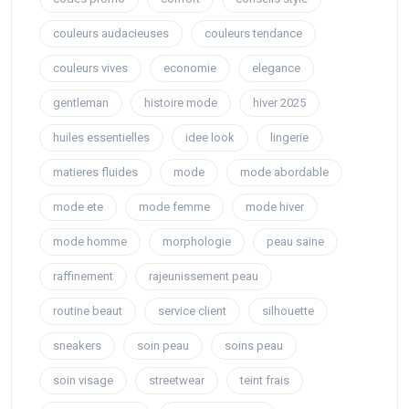
couleurs audacieuses
couleurs tendance
couleurs vives
economie
elegance
gentleman
histoire mode
hiver 2025
huiles essentielles
idee look
lingerie
matieres fluides
mode
mode abordable
mode ete
mode femme
mode hiver
mode homme
morphologie
peau saine
raffinement
rajeunissement peau
routine beaut
service client
silhouette
sneakers
soin peau
soins peau
soin visage
streetwear
teint frais