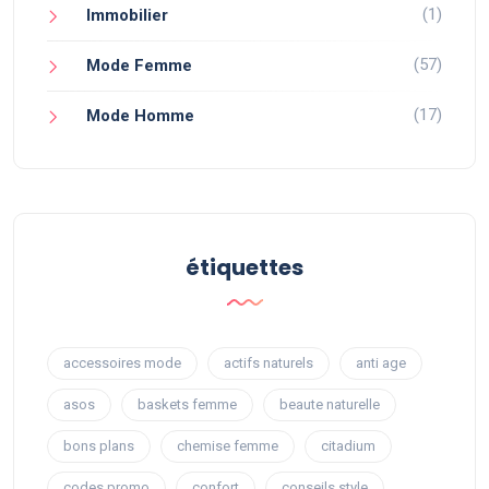
(1)
Immobilier
(57)
Mode Femme
(17)
Mode Homme
étiquettes
accessoires mode
actifs naturels
anti age
asos
baskets femme
beaute naturelle
bons plans
chemise femme
citadium
codes promo
confort
conseils style