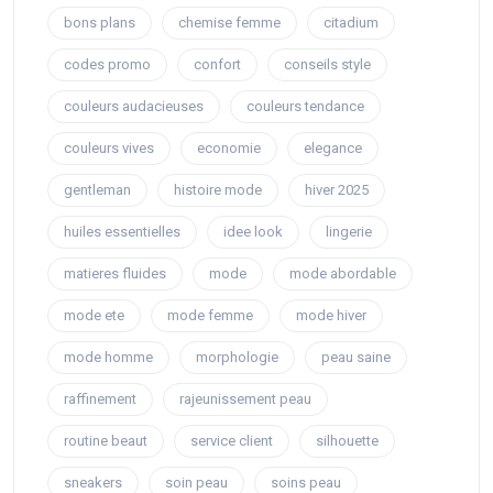
bons plans
chemise femme
citadium
codes promo
confort
conseils style
couleurs audacieuses
couleurs tendance
couleurs vives
economie
elegance
gentleman
histoire mode
hiver 2025
huiles essentielles
idee look
lingerie
matieres fluides
mode
mode abordable
mode ete
mode femme
mode hiver
mode homme
morphologie
peau saine
raffinement
rajeunissement peau
routine beaut
service client
silhouette
sneakers
soin peau
soins peau