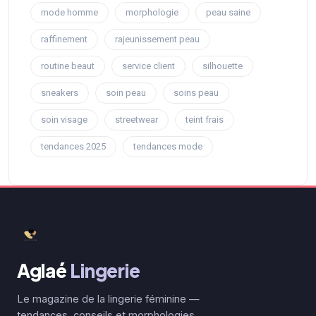
mode homme
morphologie
peau saine
raffinement
rajeunissement peau
routine beaut
service client
silhouette
sneakers
soin peau
soins peau
soin visage
streetwear
teint frais
tendances 2025
tendances mode
Aglaé
Lingerie
Le magazine de la lingerie féminine —
tendances, conseils et morphologies.