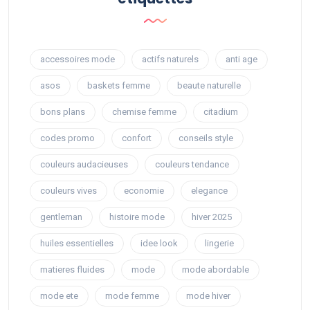
accessoires mode
actifs naturels
anti age
asos
baskets femme
beaute naturelle
bons plans
chemise femme
citadium
codes promo
confort
conseils style
couleurs audacieuses
couleurs tendance
couleurs vives
economie
elegance
gentleman
histoire mode
hiver 2025
huiles essentielles
idee look
lingerie
matieres fluides
mode
mode abordable
mode ete
mode femme
mode hiver