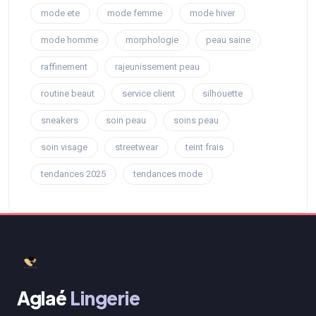
mode ete
mode femme
mode hiver
mode homme
morphologie
peau saine
raffinement
rajeunissement peau
routine beaut
service client
silhouette
sneakers
soin peau
soins peau
soin visage
streetwear
teint frais
tendances 2025
tendances mode
Aglaé
Lingerie