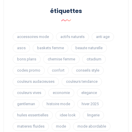
étiquettes
accessoires mode
actifs naturels
anti age
asos
baskets femme
beaute naturelle
bons plans
chemise femme
citadium
codes promo
confort
conseils style
couleurs audacieuses
couleurs tendance
couleurs vives
economie
elegance
gentleman
histoire mode
hiver 2025
huiles essentielles
idee look
lingerie
matieres fluides
mode
mode abordable