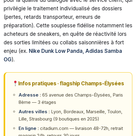
pour la qualité du dialogue avec le service client, qui
privilégie le traitement individualisé des dossiers
(pertes, retards transporteur, erreurs de
préparation). Cette souplesse fidélise notamment les
acheteurs de sneakers, en quête de réactivité lors
des sorties limitées ou collabs saisonnières à fort
enjeu (ex.
Nike Dunk Low Panda, Adidas Samba
OG
).
Infos pratiques · flagship Champs-Élysées
Adresse
: 65 avenue des Champs-Élysées, Paris
8ème — 3 étages
Autres villes
: Lyon, Bordeaux, Marseille, Toulon,
Lille, Strasbourg (9 boutiques en 2025)
En ligne
: citadium.com — livraison 48-72h, retrait
magasin 24h, retours 30 jours