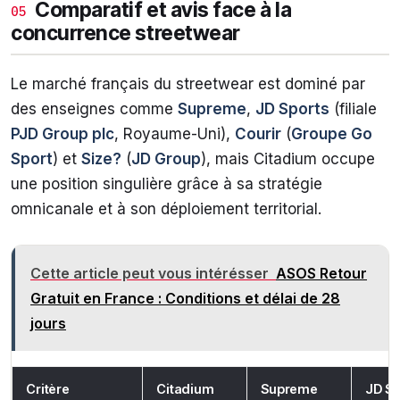
Comparatif et avis face à la
05
concurrence streetwear
Le marché français du streetwear est dominé par
des enseignes comme
Supreme
,
JD Sports
(filiale
PJD Group plc
, Royaume-Uni),
Courir
(
Groupe Go
Sport
) et
Size?
(
JD Group
), mais Citadium occupe
une position singulière grâce à sa stratégie
omnicanale et à son déploiement territorial.
Cette article peut vous intérésser
ASOS Retour
Gratuit en France : Conditions et délai de 28
jours
Critère
Citadium
Supreme
JD Sp