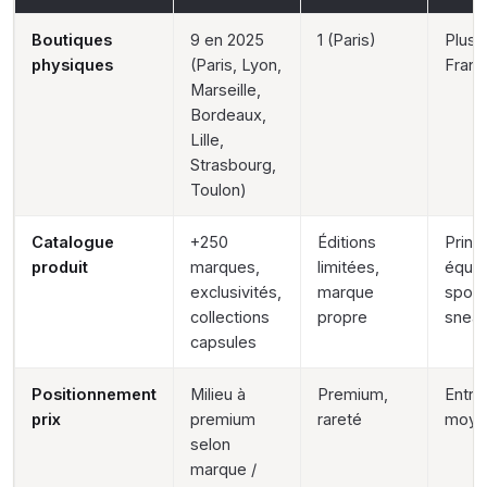
Boutiques
9 en 2025
1 (Paris)
Plus 
physiques
(Paris, Lyon,
Fran
Marseille,
Bordeaux,
Lille,
Strasbourg,
Toulon)
Catalogue
+250
Éditions
Princ
produit
marques,
limitées,
équip
exclusivités,
marque
sport
collections
propre
snea
capsules
Positionnement
Milieu à
Premium,
Entré
prix
premium
rareté
moye
selon
marque /