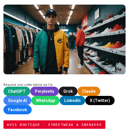
Résume moi cette article via l'ia
ChatGPT
Perplexity
Grok
Claude
Google AI
WhatsApp
LinkedIn
X (Twitter)
Facebook
AVIS BOUTIQUE · STREETWEAR & SNEAKERS