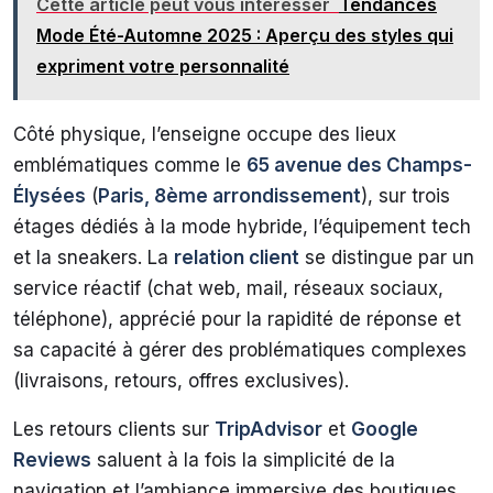
Cette article peut vous intérésser
Tendances
Mode Été-Automne 2025 : Aperçu des styles qui
expriment votre personnalité
Côté physique, l’enseigne occupe des lieux
emblématiques comme le
65 avenue des Champs-
Élysées
(
Paris, 8ème arrondissement
), sur trois
étages dédiés à la mode hybride, l’équipement tech
et la sneakers. La
relation client
se distingue par un
service réactif (chat web, mail, réseaux sociaux,
téléphone), apprécié pour la rapidité de réponse et
sa capacité à gérer des problématiques complexes
(livraisons, retours, offres exclusives).
Les retours clients sur
TripAdvisor
et
Google
Reviews
saluent à la fois la simplicité de la
navigation et l’ambiance immersive des boutiques,