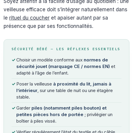
Soyez attentif à la facilité d’usage au quotidien : une
veilleuse efficace doit s’intégrer naturellement dans
le
rituel du coucher
et apaiser autant par sa
présence que par ses fonctionnalités.
SÉCURITÉ BÉBÉ — LES RÉFLEXES ESSENTIELS
✓
Choisir un modèle conforme aux
normes de
sécurité jouet (marquage CE / normes EN)
et
adapté à l’âge de l’enfant.
✓
Poser la veilleuse
à proximité du lit, jamais à
l’intérieur
, sur une table de nuit ou une étagère
stable.
✓
Garder
piles (notamment piles bouton) et
petites pièces hors de portée
; privilégier un
boîtier à piles vissé.
✓
Vérifier régulièrement l’état du textile et du câble,