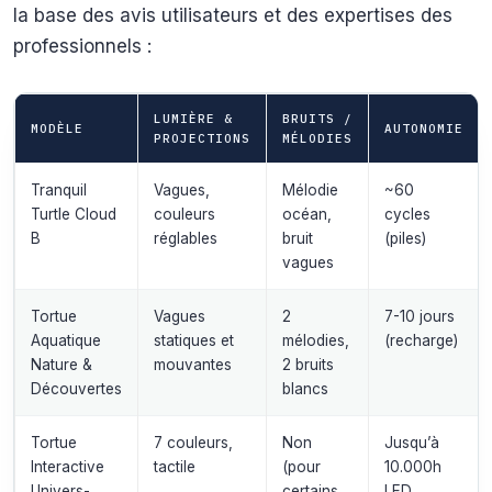
la base des avis utilisateurs et des expertises des
professionnels :
LUMIÈRE &
BRUITS /
MODÈLE
AUTONOMIE
PROJECTIONS
MÉLODIES
Tranquil
Vagues,
Mélodie
~60
Turtle Cloud
couleurs
océan,
cycles
B
réglables
bruit
(piles)
vagues
Tortue
Vagues
2
7-10 jours
Aquatique
statiques et
mélodies,
(recharge)
Nature &
mouvantes
2 bruits
Découvertes
blancs
Tortue
7 couleurs,
Non
Jusqu’à
Interactive
tactile
(pour
10.000h
Univers-
certains
LED