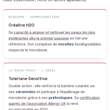
BIODERMA · DERMOCOSMÉTIQUE
Créaline H2O
Sa
capacité à apaiser et nettoyer les peaux les plus
intolérantes dès le premier passage
en fait une
référence. Son complexe de
micelles
biodégradables
respecte le microbiote.
LA ROCHE-POSAY · L’ORÉAL
Toleriane Sensitive
Double action : elle renforce la barrière cutanée via
ses
céramides
et participe à l’équilibrage du
microbiote grâce à ses
prébiotiques
. Sa
certification
auprès de l’association Allergy UK
la rend
incontournable en 2025.