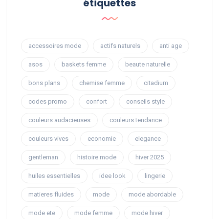
étiquettes
accessoires mode
actifs naturels
anti age
asos
baskets femme
beaute naturelle
bons plans
chemise femme
citadium
codes promo
confort
conseils style
couleurs audacieuses
couleurs tendance
couleurs vives
economie
elegance
gentleman
histoire mode
hiver 2025
huiles essentielles
idee look
lingerie
matieres fluides
mode
mode abordable
mode ete
mode femme
mode hiver