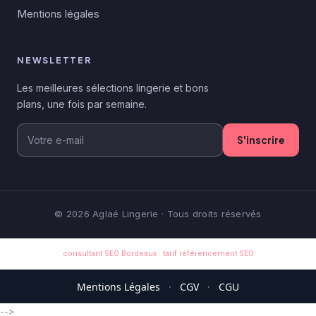
Mentions légales
NEWSLETTER
Les meilleures sélections lingerie et bons
plans, une fois par semaine.
S'inscrire
© 2026 Aglaé Lingerie · Tous droits réservés
consultant SEO Bordeaux
·
tarif référencement SEO
Mentions Légales
·
CGV
·
CGU
-->