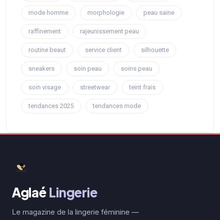
mode homme
morphologie
peau saine
raffinement
rajeunissement peau
routine beaut
service client
silhouette
sneakers
soin peau
soins peau
soin visage
streetwear
teint frais
tendances 2025
tendances mode
Aglaé
Lingerie
Le magazine de la lingerie féminine —