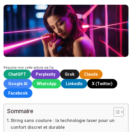
Résume moi cette article via l'ia
ChatGPT
Perplexity
Grok
Claude
Google AI
WhatsApp
LinkedIn
X (Twitter)
Facebook
Sommaire
String sans couture : la technologie laser pour un
confort discret et durable