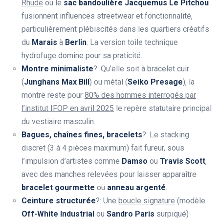
Rhude
ou le
sac bandoulière Jacquemus Le Pitchou
fusionnent influences streetwear et fonctionnalité,
particulièrement plébiscités dans les quartiers créatifs
du
Marais
à
Berlin
. La version toile technique
hydrofuge domine pour sa praticité.
Montre minimaliste
?: Qu’elle soit à bracelet cuir
(
Junghans Max Bill
) ou métal (
Seiko Presage
), la
montre reste pour
80% des hommes interrogés par
l’institut IFOP en avril 2025
le repère statutaire principal
du vestiaire masculin.
Bagues, chaînes fines, bracelets
?: Le stacking
discret (3 à 4 pièces maximum) fait fureur, sous
l’impulsion d’artistes comme
Damso
ou
Travis Scott
,
avec des manches relevées pour laisser apparaître
bracelet gourmette
ou
anneau argenté
.
Ceinture structurée
?: Une
boucle signature
(modèle
Off-White Industrial
ou
Sandro Paris
surpiqué)