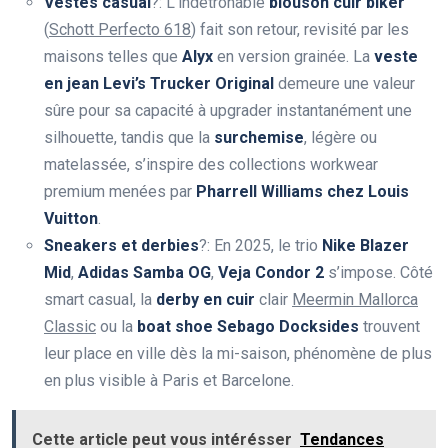
Vestes casual
?: L’indétrônable
blouson cuir biker
(
Schott Perfecto 618
) fait son retour, revisité par les
maisons telles que
Alyx
en version grainée. La
veste
en jean
Levi’s Trucker Original
demeure une valeur
sûre pour sa capacité à upgrader instantanément une
silhouette, tandis que la
surchemise
, légère ou
matelassée, s’inspire des collections workwear
premium menées par
Pharrell Williams chez Louis
Vuitton
.
Sneakers et derbies
?: En 2025, le trio
Nike Blazer
Mid
,
Adidas Samba OG
,
Veja Condor 2
s’impose. Côté
smart casual, la
derby en cuir
clair
Meermin Mallorca
Classic
ou la
boat shoe Sebago Docksides
trouvent
leur place en ville dès la mi-saison, phénomène de plus
en plus visible à Paris et Barcelone.
Cette article peut vous intérésser
Tendances