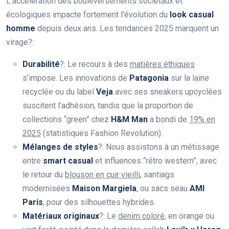
L’accélération des bouleversements sociétaux et
écologiques impacte fortement l’évolution du
look casual
homme
depuis deux ans. Les tendances 2025 marquent un
virage?:
Durabilité
?: Le recours à des
matières éthiques
s’impose. Les innovations de
Patagonia
sur la laine
recyclée ou du label
Veja
avec ses sneakers upcyclées
suscitent l’adhésion, tandis que la proportion de
collections “green” chez
H&M Man
a bondi de
19% en
2025
(statistiques Fashion Revolution).
Mélanges de styles
?: Nous assistons à un métissage
entre
smart casual
et influences “rétro western”, avec
le retour du
blouson en cuir vieilli
, santiags
modernisées
Maison Margiela
, ou sacs seau
AMI
Paris
, pour des silhouettes hybrides.
Matériaux originaux
?: Le
denim coloré
, en orange ou