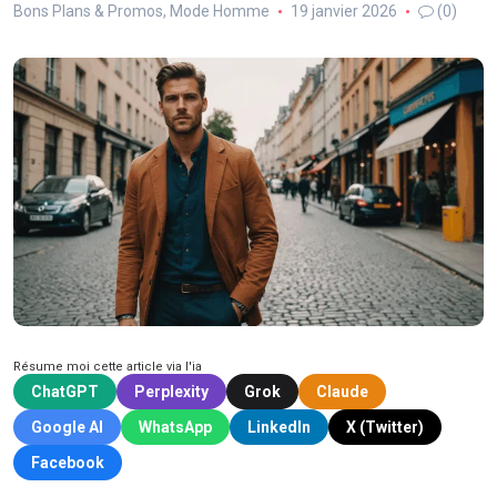
Bons Plans & Promos
,
Mode Homme
19 janvier 2026
(0)
Résume moi cette article via l'ia
ChatGPT
Perplexity
Grok
Claude
Google AI
WhatsApp
LinkedIn
X (Twitter)
Facebook