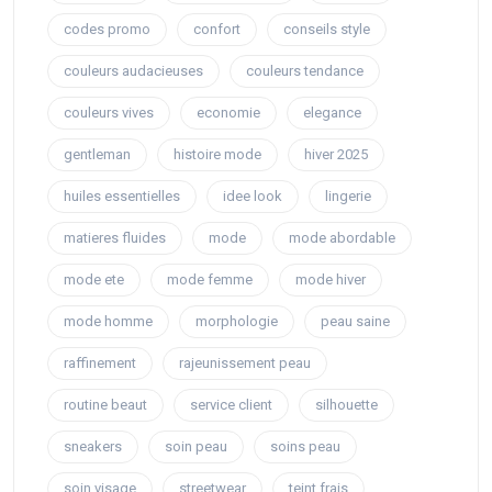
codes promo
confort
conseils style
couleurs audacieuses
couleurs tendance
couleurs vives
economie
elegance
gentleman
histoire mode
hiver 2025
huiles essentielles
idee look
lingerie
matieres fluides
mode
mode abordable
mode ete
mode femme
mode hiver
mode homme
morphologie
peau saine
raffinement
rajeunissement peau
routine beaut
service client
silhouette
sneakers
soin peau
soins peau
soin visage
streetwear
teint frais