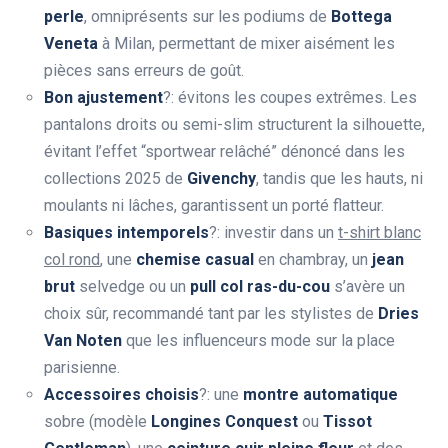
perle
, omniprésents sur les podiums de
Bottega
Veneta
à Milan, permettant de mixer aisément les
pièces sans erreurs de goût.
Bon ajustement
?: évitons les coupes extrêmes. Les
pantalons droits ou semi-slim structurent la silhouette,
évitant l’effet “sportwear relâché” dénoncé dans les
collections 2025 de
Givenchy
, tandis que les hauts, ni
moulants ni lâches, garantissent un porté flatteur.
Basiques intemporels
?: investir dans un
t-shirt blanc
col rond
, une
chemise casual
en chambray, un
jean
brut
selvedge ou un
pull col ras-du-cou
s’avère un
choix sûr, recommandé tant par les stylistes de
Dries
Van Noten
que les influenceurs mode sur la place
parisienne.
Accessoires choisis
?: une
montre automatique
sobre (modèle
Longines Conquest
ou
Tissot