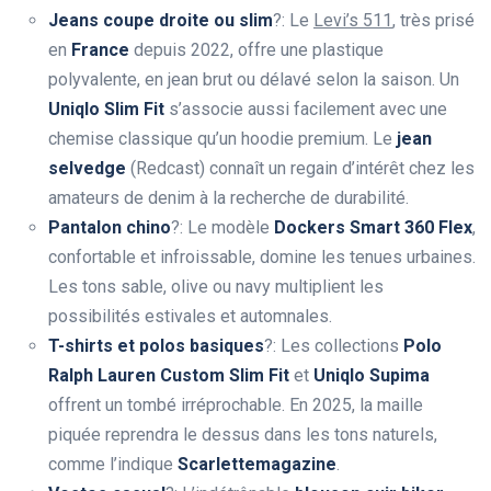
Jeans coupe droite ou slim
?: Le
Levi’s 511
, très prisé
en
France
depuis 2022, offre une plastique
polyvalente, en jean brut ou délavé selon la saison. Un
Uniqlo Slim Fit
s’associe aussi facilement avec une
chemise classique qu’un hoodie premium. Le
jean
selvedge
(Redcast) connaît un regain d’intérêt chez les
amateurs de denim à la recherche de durabilité.
Pantalon chino
?: Le modèle
Dockers Smart 360 Flex
,
confortable et infroissable, domine les tenues urbaines.
Les tons sable, olive ou navy multiplient les
possibilités estivales et automnales.
T-shirts et polos basiques
?: Les collections
Polo
Ralph Lauren Custom Slim Fit
et
Uniqlo Supima
offrent un tombé irréprochable. En 2025, la maille
piquée reprendra le dessus dans les tons naturels,
comme l’indique
Scarlettemagazine
.