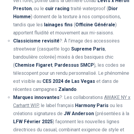
vert forêt, pointé dans la dernière collab
Levi’s x Heron
Preston
, ou le
cuir racing
traité waterproof (
Dior
Homme
) donnent de la texture à nos compositions,
tandis que les
lainages fins
(
Officine Générale
)
apportent fluidité et mouvement aux mi-saisons.
Classicisme revisité
?: À l’image des accessoires
streetwear (casquette logo
Supreme Paris
,
bandoulière colorée) mixés à des basiques chic
(
Chemise Figaret
,
Pardessus SMCP
), les codes se
télescopent pour un rendu personnalisé. Le phénomène
est visible au
CES 2024 de Las Vegas
et dans de
récentes campagnes
Zalando
.
Marques innovantes
?: Les collaborations
AWAKE NY x
Carhartt WIP
, le label français
Harmony Paris
ou les
créations signatures de
JW Anderson
(présentées à la
LFW Février 2025
) façonnent les nouvelles lignes
directrices du casual, combinant exigence de style et