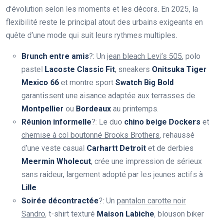
d’évolution selon les moments et les décors. En 2025, la
flexibilité reste le principal atout des urbains exigeants en
quête d’une mode qui suit leurs rythmes multiples.
Brunch entre amis
?: Un
jean bleach Levi’s 505
, polo
pastel
Lacoste Classic Fit
, sneakers
Onitsuka Tiger
Mexico 66
et montre sport
Swatch Big Bold
garantissent une aisance adaptée aux terrasses de
Montpellier
ou
Bordeaux
au printemps.
Réunion informelle
?: Le duo
chino beige Dockers
et
chemise à col boutonné Brooks Brothers
, rehaussé
d’une veste casual
Carhartt Detroit
et de derbies
Meermin Wholecut
, crée une impression de sérieux
sans raideur, largement adopté par les jeunes actifs à
Lille
.
Soirée décontractée
?: Un
pantalon carotte noir
Sandro
, t-shirt texturé
Maison Labiche
, blouson biker