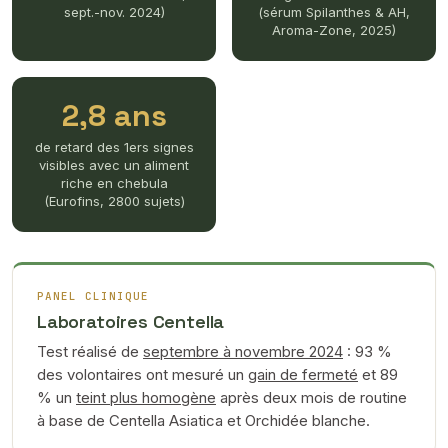
sept.-nov. 2024)
(sérum Spilanthes & AH,
Aroma-Zone, 2025)
2,8 ans
de retard des 1ers signes
visibles avec un aliment
riche en chebula
(Eurofins, 2800 sujets)
PANEL CLINIQUE
Laboratoires Centella
Test réalisé de
septembre à novembre 2024
: 93 %
des volontaires ont mesuré un
gain de fermeté
et 89
% un
teint plus homogène
après deux mois de routine
à base de Centella Asiatica et Orchidée blanche.