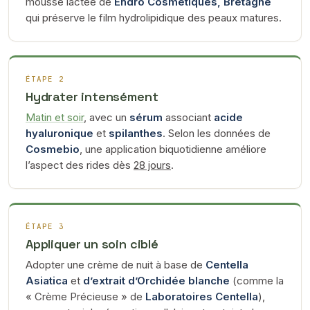
mousse lactée de
Endro Cosmétiques, Bretagne
qui préserve le film hydrolipidique des peaux matures.
ÉTAPE 2
Hydrater intensément
Matin et soir
, avec un
sérum
associant
acide
hyaluronique
et
spilanthes
. Selon les données de
Cosmebio
, une application biquotidienne améliore
l’aspect des rides dès
28 jours
.
ÉTAPE 3
Appliquer un soin ciblé
Adopter une crème de nuit à base de
Centella
Asiatica
et
d’extrait d’Orchidée blanche
(comme la
« Crème Précieuse » de
Laboratoires Centella
),