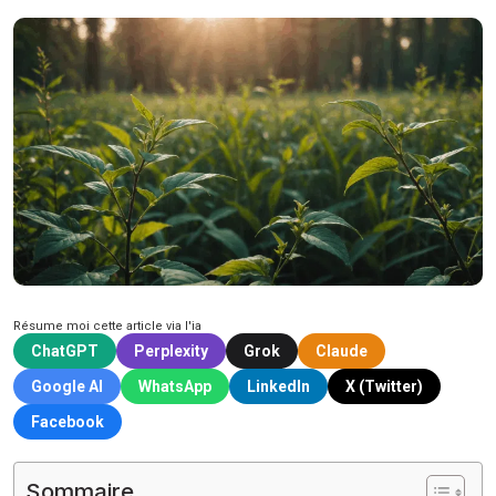
Résume moi cette article via l'ia
ChatGPT
Perplexity
Grok
Claude
Google AI
WhatsApp
LinkedIn
X (Twitter)
Facebook
Sommaire