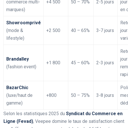
commerce multi-
+4 500
50 – 70%
2-5 jours
jour
marques)
en 
Showroomprivé
Ret
(mode &
+2 500
40 – 65%
3-7 jours
jour
lifestyle)
var
Ret
Brandalley
jour
+1 800
45 – 60%
2-3 jours
(fashion event)
rem
rap
BazarChic
Pol
(luxe/haut de
+800
50 – 75%
3-8 jours
mes
gamme)
déd
Selon les statistiques 2025 du
Syndicat du Commerce en
Ligne (Fevad)
, Veepee domine le taux de satisfaction client