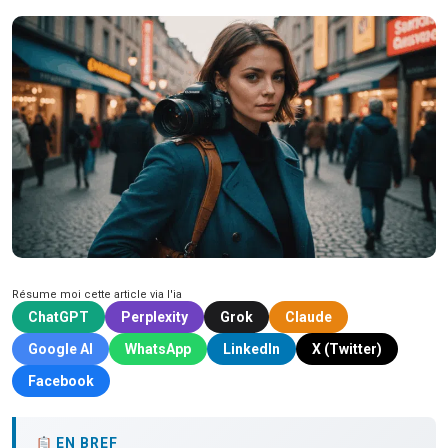
Résume moi cette article via l'ia
ChatGPT
Perplexity
Grok
Claude
Google AI
WhatsApp
LinkedIn
X (Twitter)
Facebook
EN BREF