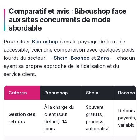
Comparatif et avis : Biboushop face
aux sites concurrents de mode
abordable
Pour situer
Biboushop
dans le paysage de la mode
accessible, voici une comparaison avec quelques poids
lourds du secteur —
Shein
,
Boohoo
et
Zara
— chacun
ayant sa propre approche de la fidélisation et du
service client.
Critères
Biboushop
Shein
Boohoo
À la charge du
Souvent
Retours
Gestion des
client (sauf
gratuits,
payants, d
retours
défaut). 14
process
variable
jours.
automatisé