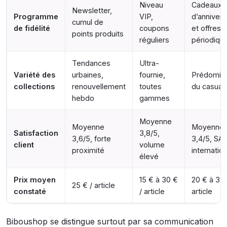
Niveau
Cadeaux
Newsletter,
Programme
VIP,
d’annivers
cumul de
de fidélité
coupons
et offres
points produits
réguliers
périodiqu
Tendances
Ultra-
Variété des
urbaines,
fournie,
Prédomin
collections
renouvellement
toutes
du casual/
hebdo
gammes
Moyenne
Moyenne
Moyenne
Satisfaction
3,8/5,
3,6/5, forte
3,4/5, SA
client
volume
proximité
internation
élevé
Prix moyen
15 € à 30 €
20 € à 35 
25 € / article
constaté
/ article
article
Biboushop se distingue surtout par sa communication