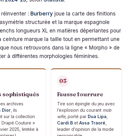
réinventer :
Burberry
joue la carte des finitions
’asymétrie structurée et la marque espagnole
nchs longueurs XL en matières déperlantes pour
a ceinture marque la taille tout en permettant une
e que nous retrouvons dans la ligne « Morpho » de
ter à différentes morphologies féminines.
03
 sophistiqués
Fausse fourrure
des archives
Tire son épingle du jeu avec
n Dior
, ils
l’explosion du courant
mob
t sur la collection
wife
, porté par
Dua Lipa
,
« Drapé Couture »
Cardi B
et
Assa Traoré
,
nvier 2025, limitée à
leader d’opinion de la mode
plaires).
responsable.