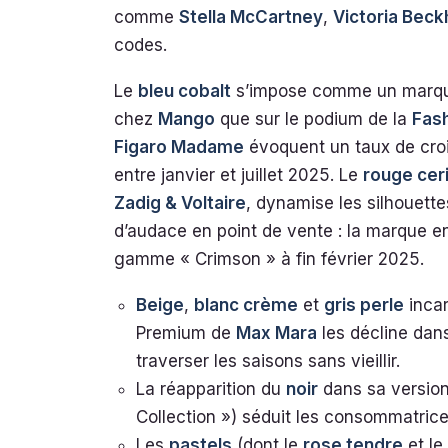
comme
Stella McCartney
,
Victoria Bec
codes.
Le
bleu cobalt
s’impose comme un marqueu
chez
Mango
que sur le podium de la
Fas
Figaro Madame
évoquent un taux de cr
entre janvier et juillet 2025. Le
rouge cer
Zadig & Voltaire
, dynamise les silhouett
d’audace en point de vente : la marque enr
gamme « Crimson » à fin février 2025.
Beige
,
blanc crème
et
gris perle
incar
Premium de
Max Mara
les décline dans
traverser les saisons sans vieillir.
La réapparition du
noir
dans sa version
Collection ») séduit les consommatrice
Les
pastels
(dont le
rose tendre
et le