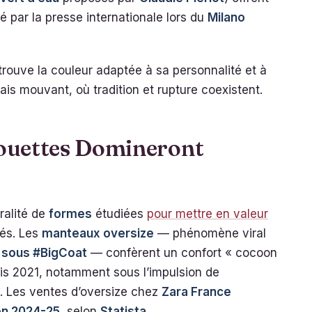
lué par la presse internationale lors du
Milano
 trouve la couleur adaptée à sa personnalité et à
is mouvant, où tradition et rupture coexistent.
houettes Domineront
ralité de
formes
étudiées
pour mettre en valeur
tés. Les
manteaux oversize
— phénomène viral
 sous #BigCoat
— confèrent un confort « cocoon
uis 2021, notamment sous l’impulsion de
. Les ventes d’oversize chez
Zara France
son 2024-25
, selon
Statista
.