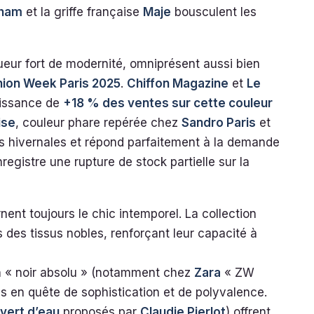
kham
et la griffe française
Maje
bousculent les
r fort de modernité, omniprésent aussi bien
hion Week Paris 2025
.
Chiffon Magazine
et
Le
oissance de
+18 % des ventes sur cette couleur
ise
, couleur phare repérée chez
Sandro Paris
et
es hivernales et répond parfaitement à la demande
egistre une rupture de stock partielle sur la
nent toujours le chic intemporel. La collection
 des tissus nobles, renforçant leur capacité à
 « noir absolu » (notamment chez
Zara
« ZW
s en quête de sophistication et de polyvalence.
vert d’eau
proposés par
Claudie Pierlot
) offrent