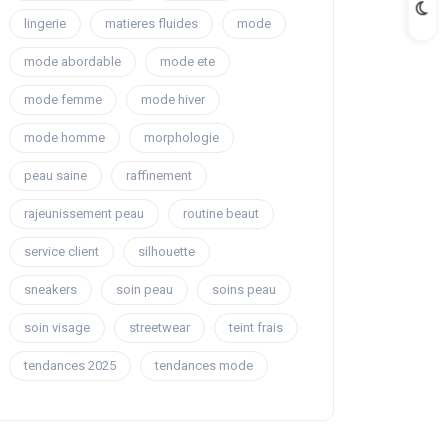
lingerie
matieres fluides
mode
mode abordable
mode ete
mode femme
mode hiver
mode homme
morphologie
peau saine
raffinement
rajeunissement peau
routine beaut
service client
silhouette
sneakers
soin peau
soins peau
soin visage
streetwear
teint frais
tendances 2025
tendances mode