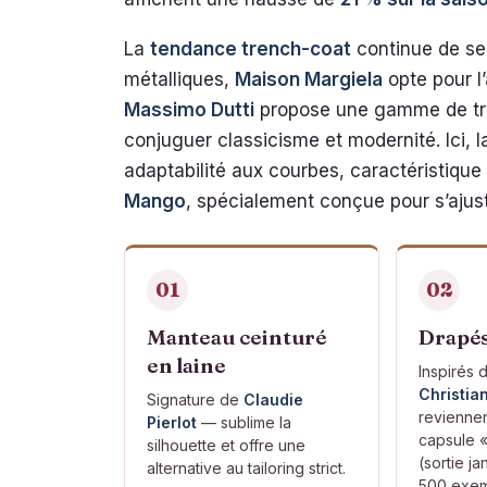
La
tendance trench-coat
continue de se 
métalliques,
Maison Margiela
opte pour l
Massimo Dutti
propose une gamme de tre
conjuguer classicisme et modernité. Ici, l
adaptabilité aux courbes, caractéristiqu
Mango
, spécialement conçue pour s’ajus
01
02
Manteau ceinturé
Drapés
en laine
Inspirés 
Christia
Signature de
Claudie
reviennen
Pierlot
— sublime la
capsule 
silhouette et offre une
(sortie ja
alternative au tailoring strict.
500 exem