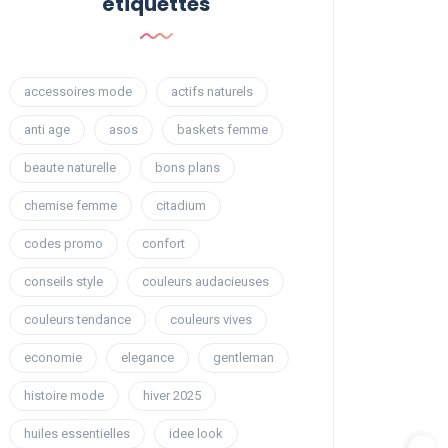
étiquettes
accessoires mode
actifs naturels
anti age
asos
baskets femme
beaute naturelle
bons plans
chemise femme
citadium
codes promo
confort
conseils style
couleurs audacieuses
couleurs tendance
couleurs vives
economie
elegance
gentleman
histoire mode
hiver 2025
huiles essentielles
idee look