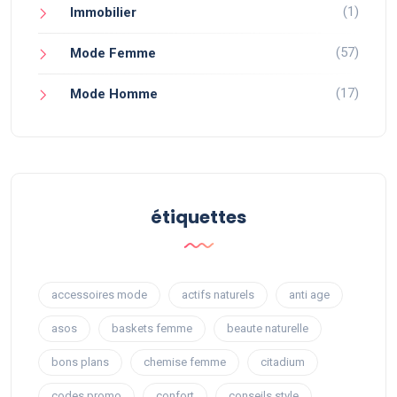
(1)
Immobilier
(57)
Mode Femme
(17)
Mode Homme
étiquettes
accessoires mode
actifs naturels
anti age
asos
baskets femme
beaute naturelle
bons plans
chemise femme
citadium
codes promo
confort
conseils style