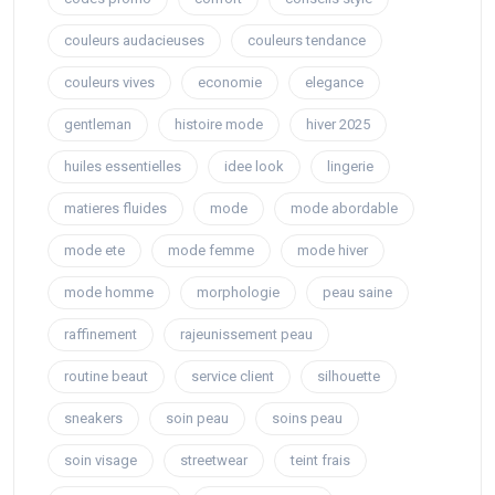
couleurs audacieuses
couleurs tendance
couleurs vives
economie
elegance
gentleman
histoire mode
hiver 2025
huiles essentielles
idee look
lingerie
matieres fluides
mode
mode abordable
mode ete
mode femme
mode hiver
mode homme
morphologie
peau saine
raffinement
rajeunissement peau
routine beaut
service client
silhouette
sneakers
soin peau
soins peau
soin visage
streetwear
teint frais