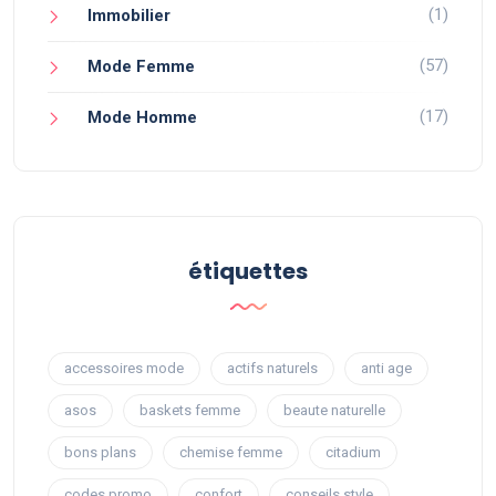
(1)
Immobilier
(57)
Mode Femme
(17)
Mode Homme
étiquettes
accessoires mode
actifs naturels
anti age
asos
baskets femme
beaute naturelle
bons plans
chemise femme
citadium
codes promo
confort
conseils style