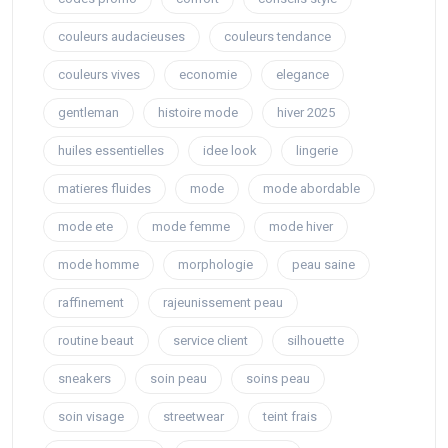
couleurs audacieuses
couleurs tendance
couleurs vives
economie
elegance
gentleman
histoire mode
hiver 2025
huiles essentielles
idee look
lingerie
matieres fluides
mode
mode abordable
mode ete
mode femme
mode hiver
mode homme
morphologie
peau saine
raffinement
rajeunissement peau
routine beaut
service client
silhouette
sneakers
soin peau
soins peau
soin visage
streetwear
teint frais