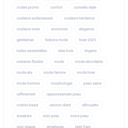
codes promo
confort
conseils style
couleurs audacieuses
couleurs tendance
couleurs vives
economie
elegance
gentleman
histoire mode
hiver 2025
huiles essentielles
idee look
lingerie
matieres fluides
mode
mode abordable
mode ete
mode femme
mode hiver
mode homme
morphologie
peau saine
raffinement
rajeunissement peau
routine beaut
service client
silhouette
sneakers
soin peau
soins peau
soin visage
streetwear
teint frais