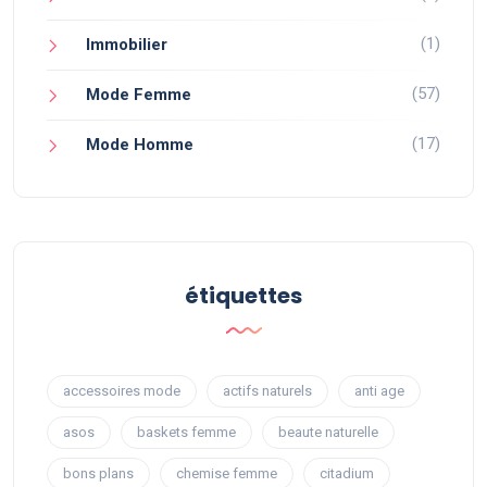
(1)
Immobilier
(57)
Mode Femme
(17)
Mode Homme
étiquettes
accessoires mode
actifs naturels
anti age
asos
baskets femme
beaute naturelle
bons plans
chemise femme
citadium