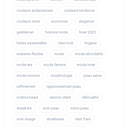
couleurs audacieuses
couleurs tendance
couleurs vives
economie
elegance
gentleman
histoire mode
hiver 2025
huiles essentielles
idee look
lingerie
matieres fluides
mode
mode abordable
mode ete
mode femme
mode hiver
mode homme
morphologie
peau saine
raffinement
rajeunissement peau
routine beaut
service client
silhouette
sneakers
soin peau
soins peau
soin visage
streetwear
teint frais