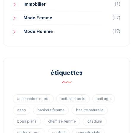
(1)
Immobilier
(57)
Mode Femme
(17)
Mode Homme
étiquettes
accessoires mode
actifs naturels
anti age
asos
baskets femme
beaute naturelle
bons plans
chemise femme
citadium
codes promo
confort
conseils style