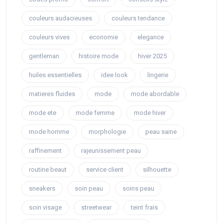
couleurs audacieuses
couleurs tendance
couleurs vives
economie
elegance
gentleman
histoire mode
hiver 2025
huiles essentielles
idee look
lingerie
matieres fluides
mode
mode abordable
mode ete
mode femme
mode hiver
mode homme
morphologie
peau saine
raffinement
rajeunissement peau
routine beaut
service client
silhouette
sneakers
soin peau
soins peau
soin visage
streetwear
teint frais