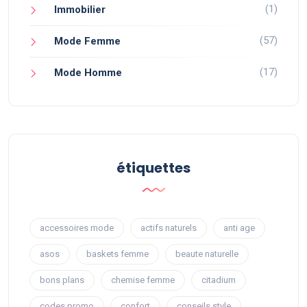
(1)
Immobilier
(57)
Mode Femme
(17)
Mode Homme
étiquettes
accessoires mode
actifs naturels
anti age
asos
baskets femme
beaute naturelle
bons plans
chemise femme
citadium
codes promo
confort
conseils style