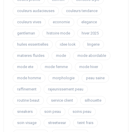
couleurs audacieuses
couleurs tendance
couleurs vives
economie
elegance
gentleman
histoire mode
hiver 2025
huiles essentielles
idee look
lingerie
matieres fluides
mode
mode abordable
mode ete
mode femme
mode hiver
mode homme
morphologie
peau saine
raffinement
rajeunissement peau
routine beaut
service client
silhouette
sneakers
soin peau
soins peau
soin visage
streetwear
teint frais