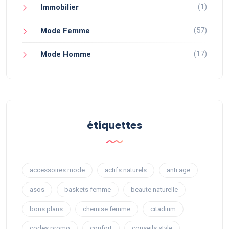
(1)
Immobilier
(57)
Mode Femme
(17)
Mode Homme
étiquettes
accessoires mode
actifs naturels
anti age
asos
baskets femme
beaute naturelle
bons plans
chemise femme
citadium
codes promo
confort
conseils style