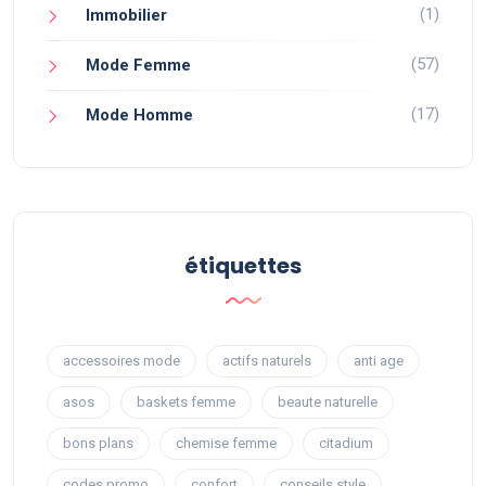
(1)
Immobilier
(57)
Mode Femme
(17)
Mode Homme
étiquettes
accessoires mode
actifs naturels
anti age
asos
baskets femme
beaute naturelle
bons plans
chemise femme
citadium
codes promo
confort
conseils style