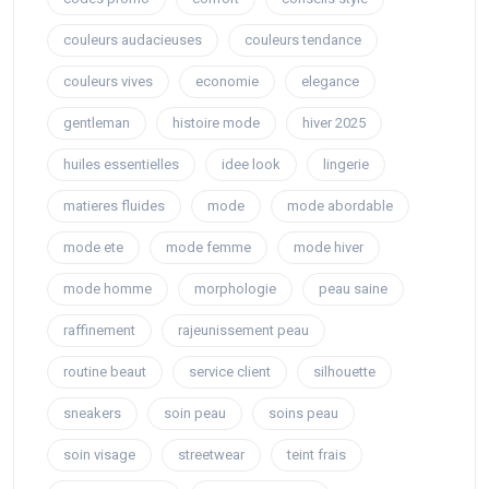
couleurs audacieuses
couleurs tendance
couleurs vives
economie
elegance
gentleman
histoire mode
hiver 2025
huiles essentielles
idee look
lingerie
matieres fluides
mode
mode abordable
mode ete
mode femme
mode hiver
mode homme
morphologie
peau saine
raffinement
rajeunissement peau
routine beaut
service client
silhouette
sneakers
soin peau
soins peau
soin visage
streetwear
teint frais