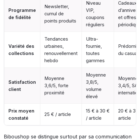
Niveau
Cadeaux
Newsletter,
Programme
VIP,
d’annivers
cumul de
de fidélité
coupons
et offres
points produits
réguliers
périodiqu
Tendances
Ultra-
Variété des
urbaines,
fournie,
Prédomin
collections
renouvellement
toutes
du casual/
hebdo
gammes
Moyenne
Moyenne
Moyenne
Satisfaction
3,8/5,
3,6/5, forte
3,4/5, SA
client
volume
proximité
internation
élevé
Prix moyen
15 € à 30 €
20 € à 35 
25 € / article
constaté
/ article
article
Biboushop se distingue surtout par sa communication