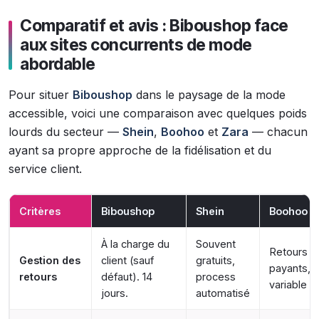
Comparatif et avis : Biboushop face
aux sites concurrents de mode
abordable
Pour situer
Biboushop
dans le paysage de la mode
accessible, voici une comparaison avec quelques poids
lourds du secteur —
Shein
,
Boohoo
et
Zara
— chacun
ayant sa propre approche de la fidélisation et du
service client.
Critères
Biboushop
Shein
Boohoo
À la charge du
Souvent
Retours
Gestion des
client (sauf
gratuits,
payants, d
retours
défaut). 14
process
variable
jours.
automatisé