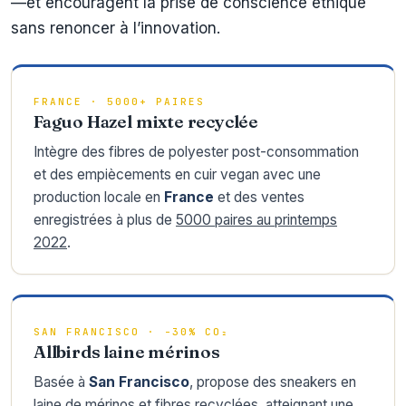
—et encouragent la prise de conscience éthique
sans renoncer à l’innovation.
FRANCE · 5000+ PAIRES
Faguo Hazel mixte recyclée
Intègre des fibres de polyester post-consommation
et des empiècements en cuir vegan avec une
production locale en
France
et des ventes
enregistrées à plus de
5000 paires au printemps
2022
.
SAN FRANCISCO · -30% CO₂
Allbirds laine mérinos
Basée à
San Francisco
, propose des sneakers en
laine de mérinos et fibres recyclées, atteignant
une