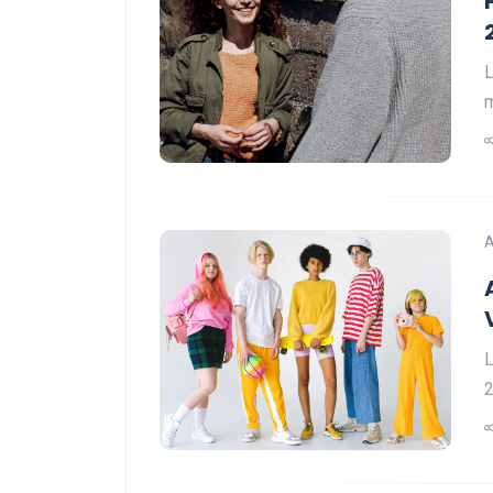
L
m
A
L
2