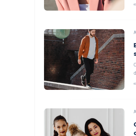
A
C
d
A