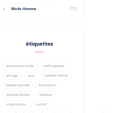
(17)
Mode Homme
étiquettes
accessoires mode
actifs naturels
anti age
asos
baskets femme
beaute naturelle
bons plans
chemise femme
citadium
codes promo
confort