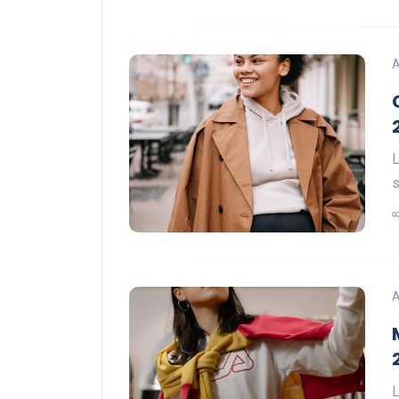
A
L
s
A
L