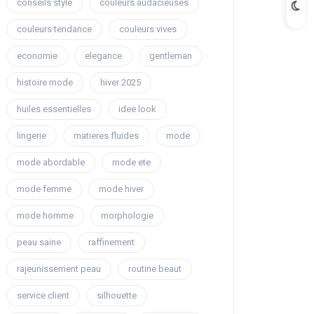
conseils style
couleurs audacieuses
couleurs tendance
couleurs vives
economie
elegance
gentleman
histoire mode
hiver 2025
huiles essentielles
idee look
lingerie
matieres fluides
mode
mode abordable
mode ete
mode femme
mode hiver
mode homme
morphologie
peau saine
raffinement
rajeunissement peau
routine beaut
service client
silhouette