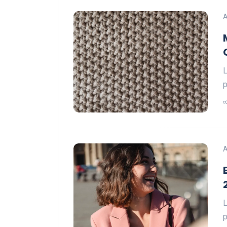
A
L
p
A
L
p