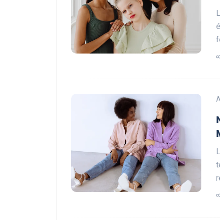
L
é
A
L
t
r