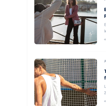
E
l
A
L
2