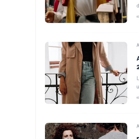
d
A
L
u
A