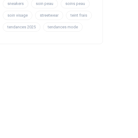
sneakers
soin peau
soins peau
soin visage
streetwear
teint frais
tendances 2025
tendances mode