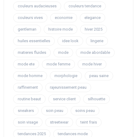
couleurs audacieuses
couleurs tendance
couleurs vives
economie
elegance
gentleman
histoire mode
hiver 2025
huiles essentielles
idee look
lingerie
matieres fluides
mode
mode abordable
mode ete
mode femme
mode hiver
mode homme
morphologie
peau saine
raffinement
rajeunissement peau
routine beaut
service client
silhouette
sneakers
soin peau
soins peau
soin visage
streetwear
teint frais
tendances 2025
tendances mode