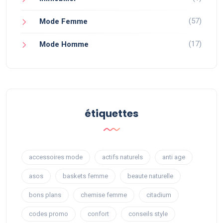
(57)
Mode Femme
(17)
Mode Homme
étiquettes
accessoires mode
actifs naturels
anti age
asos
baskets femme
beaute naturelle
bons plans
chemise femme
citadium
codes promo
confort
conseils style